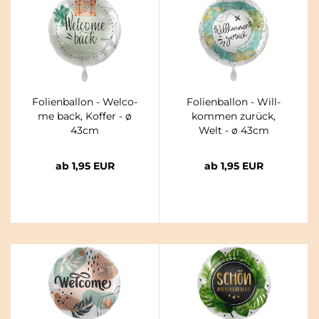
Fo­li­en­bal­lon - Wel­co­
Fo­li­en­bal­lon - Will­
me back, Kof­fer - ø
kom­men zu­rück,
43cm
Welt - ø 43cm
ab 1,95 EUR
ab 1,95 EUR