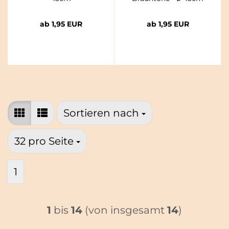
ab 1,95 EUR
ab 1,95 EUR
Sortieren nach
Sortieren nach
pro Seite
32 pro Seite
1
1
bis
14
(von insgesamt
14
)