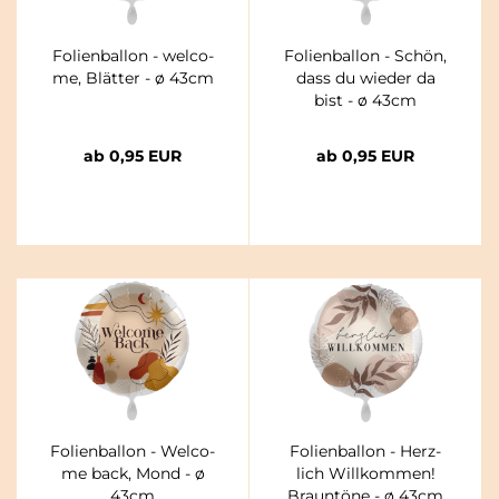
Fo­li­en­bal­lon - wel­co­
Fo­li­en­bal­lon - Schön,
me, Blät­ter - ø 43cm
dass du wie­der da
bist - ø 43cm
ab 0,95 EUR
ab 0,95 EUR
Fo­li­en­bal­lon - Wel­co­
Fo­li­en­bal­lon - Herz­
me back, Mond - ø
lich Will­kom­men!
43cm
Braun­tö­ne - ø 43cm