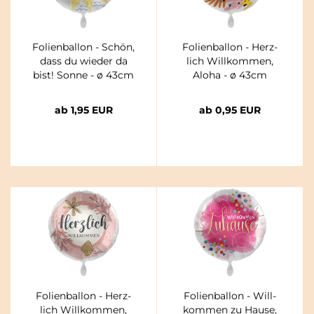
Fo­li­en­bal­lon - Schön,
Fo­li­en­bal­lon - Herz­
dass du wie­der da
lich Will­kom­men,
bist! Sonne - ø 43cm
Aloha - ø 43cm
ab 1,95 EUR
ab 0,95 EUR
Fo­li­en­bal­lon - Herz­
Fo­li­en­bal­lon - Will­
lich Will­kom­men,
kom­men zu Hause,