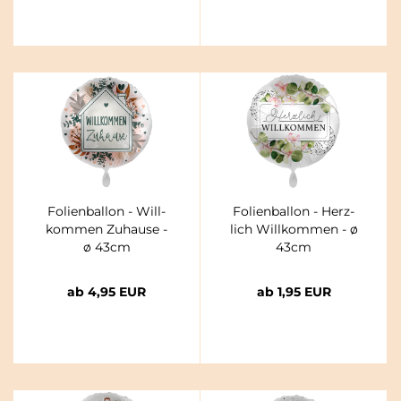
Fo­li­en­bal­lon - Will­
Fo­li­en­bal­lon - Herz­
kom­men Zu­hau­se -
lich Will­kom­men - ø
ø 43cm
43cm
ab 4,95 EUR
ab 1,95 EUR