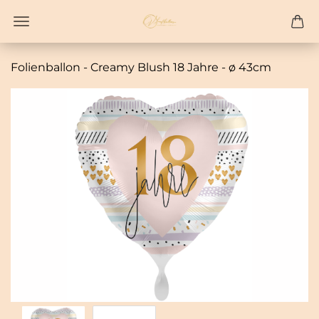
Fo­li­en­bal­lon - Crea­my Blush 18 Jahre - ø 43cm