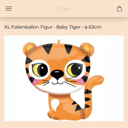
XL Fo­li­en­bal­lon Figur - Baby Tiger - ø 63cm